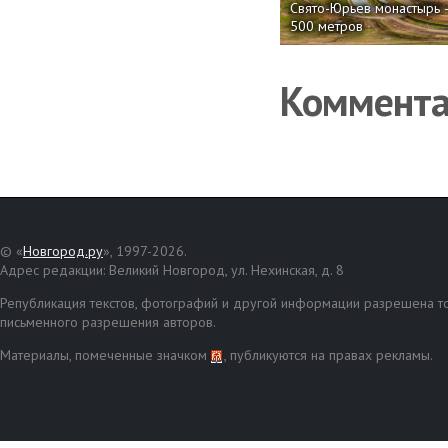
Свято-Юрьев монастырь 
500 метров
Коммент
© «
Новгород.ру
», 1997-2026.
Адрес редакции: Великий Новгород, ул. Нехинская, д. 8
Републикация текстов, фотографий и другой информации разрешена то
письменного разрешения авторов.
Материалы, помеченные значком
, публикуются на правах рекламы.