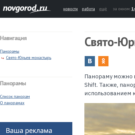
новости
работа
ещё
за окном:
1
Свято-Юр
Навигация
Панорамы
Свято-Юрьев монастырь
Панораму можно п
Панорамы
Shift. Также, па
использованием 
Список панорам
О панорамах