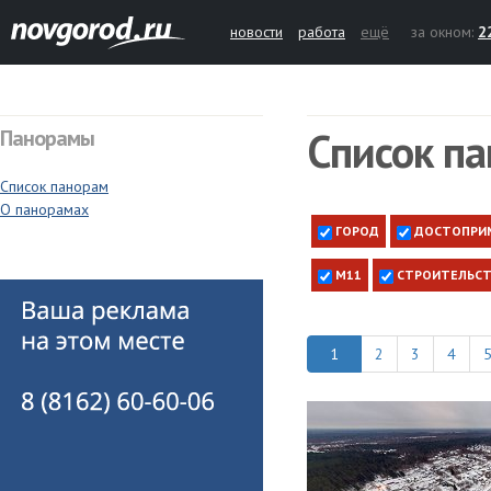
новости
работа
ещё
за окном:
2
Список п
Панорамы
Список панорам
О панорамах
ГОРОД
ДОСТОПРИ
М11
СТРОИТЕЛЬСТ
2
3
4