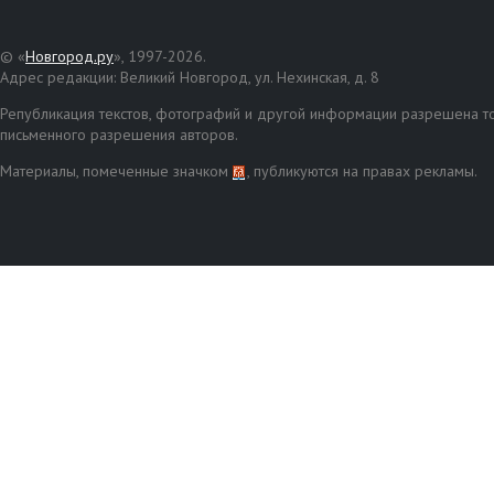
© «
Новгород.ру
», 1997-2026.
Адрес редакции: Великий Новгород, ул. Нехинская, д. 8
Републикация текстов, фотографий и другой информации разрешена то
письменного разрешения авторов.
Материалы, помеченные значком
, публикуются на правах рекламы.