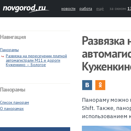
новости
работа
ещё
за окном:
1
Развязка 
Навигация
автомаги
Панорамы
Развязка на пересечении платной
автомагистрали М11 и дороги
Куженкин
Куженкино — Бологое
Панорамы
Панораму можно п
Список панорам
Shift. Также, па
О панорамах
использованием 