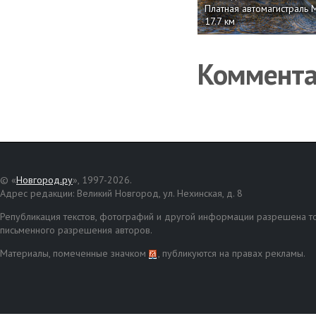
Платная автомагистраль 
17.7 км
Коммент
© «
Новгород.ру
», 1997-2026.
Адрес редакции: Великий Новгород, ул. Нехинская, д. 8
Републикация текстов, фотографий и другой информации разрешена то
письменного разрешения авторов.
Материалы, помеченные значком
, публикуются на правах рекламы.