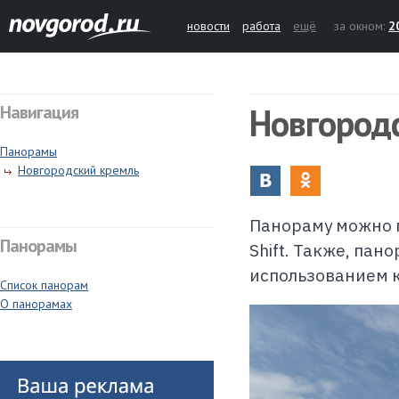
новости
работа
ещё
за окном:
2
Новгород
Навигация
Панорамы
Новгородский кремль
Панораму можно п
Панорамы
Shift. Также, па
использованием 
Список панорам
О панорамах