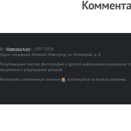
Коммент
© «
Новгород.ру
», 1997-2026.
Адрес редакции: Великий Новгород, ул. Нехинская, д. 8
Републикация текстов, фотографий и другой информации разрешена то
письменного разрешения авторов.
Материалы, помеченные значком
, публикуются на правах рекламы.